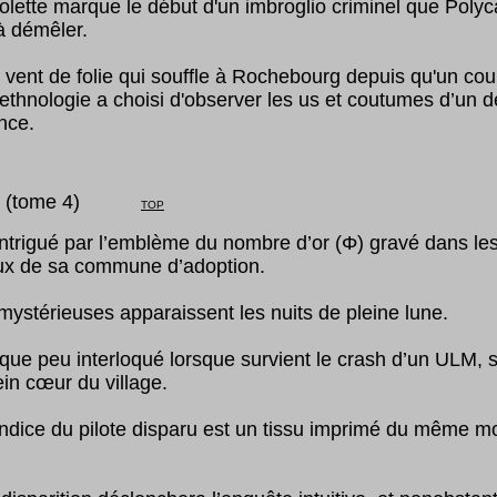
olette marque le début d'un imbroglio criminel que Polyc
à démêler.
 vent de folie qui souffle à Rochebourg depuis qu'un cou
ethnologie a choisi d'observer les us et coutumes d’un 
nce.
tome
4
)
TOP
intrigué par l’emblème du nombre d’or (Φ) gravé dans le
ieux de sa commune d’adoption.
mystérieuses apparaissent les nuits de pleine lune.
lque peu interloqué lorsque survient le crash d’un ULM, 
ein cœur du village.
indice du pilote disparu est un tissu imprimé du même mo