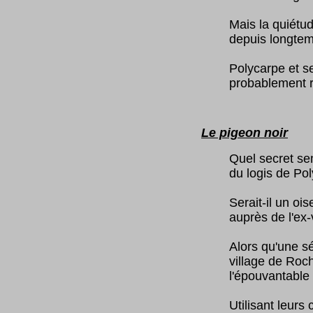
Mais la quiétud
depuis longtem
Polycarpe et se
probablement r
Le pigeon noir
(t
Quel secret se
du logis de Po
Serait-il un oi
auprès de l'ex-
Alors qu'une s
village de Roch
l'épouvantable 
Utilisant leur