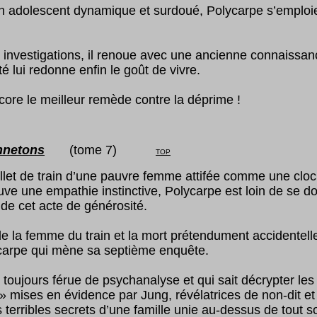
n adolescent dynamique et surdoué, Polycarpe s’emplo
investigations, il renoue avec une ancienne connaissan
 lui redonne enfin le goût de vivre.
core le meilleur remède contre la déprime !
nnetons
(tome
7
)
TOP
billet de train d’une pauvre femme attifée comme une clo
ouve une empathie instinctive, Polycarpe est loin de se d
e cet acte de générosité.
de la femme du train et la mort prétendument accidentell
ycarpe qui mène sa septième enquête.
toujours férue de psychanalyse et qui sait décrypter les
» mises en évidence par Jung, révélatrices de non-dit et d
 terribles secrets d’une famille unie au-dessus de tout 