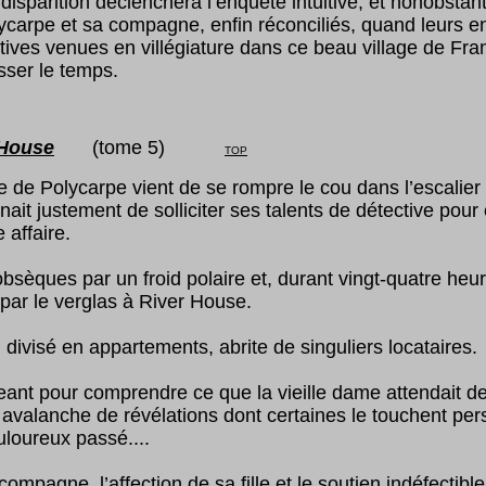
sparition déclenchera l’enquête intuitive, et nonobstant
carpe et sa compagne, enfin réconciliés, quand leurs e
tives venues en villégiature dans ce beau village de Fra
isser le temps.
 House
(tome
5
)
TOP
ie de Polycarpe vient de se rompre le cou dans l’escalie
enait justement de solliciter ses talents de détective pour 
le affaire.
obsèques par un froid polaire et, durant vingt-quatre heure
 par le verglas à River House.
 divisé en appartements, abrite de singuliers locataires.
eant pour comprendre ce que la vieille dame attendait de l
avalanche de révélations dont certaines le touchent per
loureux passé....
ompagne, l’affection de sa fille et le soutien indéfectibl