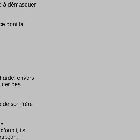
ie à démasquer
ce dont la
charde, envers
outer des
e de son frère
 «
’oubli, ils
soupçon.