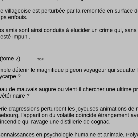
e villageoise est perturbée par la remontée en surface d
ps enfouis.
s amis sont ainsi conduits à élucider un crime qui, sans 
esté impuni.
ome
2
)
TOP
mble détenir le magnifique pigeon voyageur qui squatte l
lycarpe ?
seau de mauvais augure ou vient-il chercher une ultime pr
vétérinaire ?
érie d'agressions perturbent les joyeuses animations de 
ebourg, l'apparition du volatile coïncide étrangement av
incendie qui ravage une distillerie de cognac.
s connaissances en psychologie humaine et animale, Poly