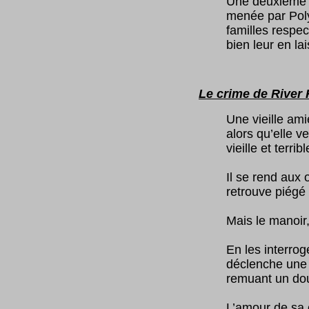
Une deuxième di
menée par Poly
familles respec
bien leur en la
Le crime de River
Une vieille am
alors qu’elle v
vieille et terrib
Il se rend aux 
retrouve piégé
Mais le manoir,
En les interrog
déclenche une 
remuant un dou
L’amour de sa c