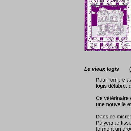
Le vieux logis
(t
Pour rompre av
logis délabré,
Ce vétérinaire
une nouvelle e
Dans ce microc
Polycarpe tisse
forment un gro