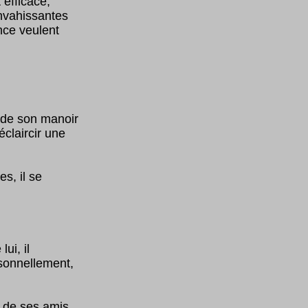
 efficace,
nvahissantes
nce veulent
r de son manoir
éclaircir une
s, il se
ui, il
sonnellement,
e de ses amis