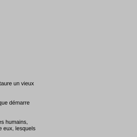
taure un vieux
ique démarre
res humains,
e eux, lesquels