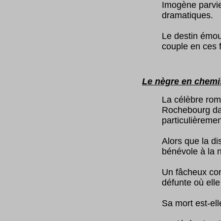
Imogène parvie
dramatiques.
Le destin émou
couple en ces 
Le nègre en chemi
La célèbre rom
Rochebourg dans
particulièremen
Alors que la di
bénévole à la n
Un fâcheux con
défunte où ell
Sa mort est-ell