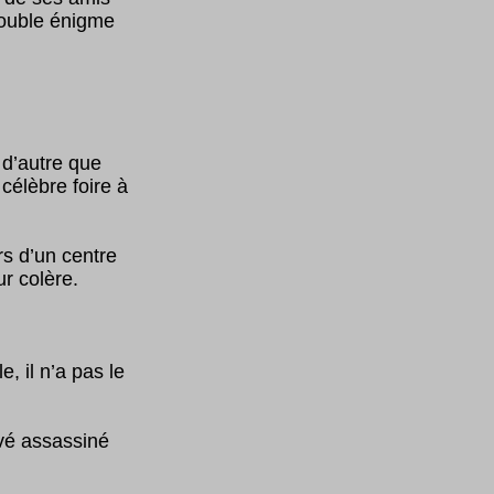
double énigme
 d’autre que
célèbre foire à
rs d’un centre
ur colère.
, il n’a pas le
uvé assassiné