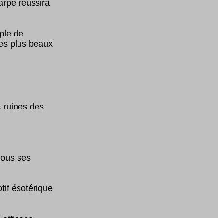
arpe réussira
ple de
des plus beaux
s ruines des
sous ses
tif ésotérique