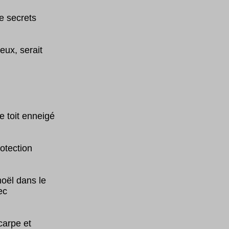
e secrets
eux, serait
e toit enneigé
otection
noël dans le
ec
carpe et