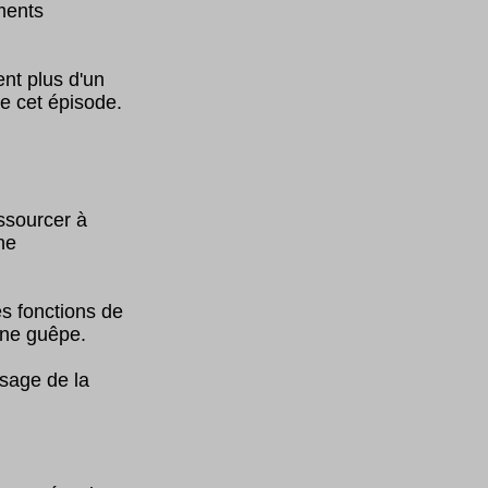
ments
nt plus d'un
e cet épisode.
ssourcer à
ne
es fonctions de
 une guêpe.
sage de la