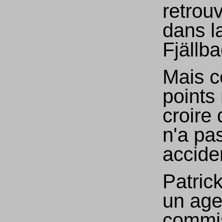
retrou
dans l
Fjällb
Mais c
points
croire
n'a pa
accide
Patric
un age
commis