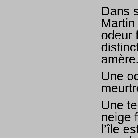
Dans s
Martin
odeur 
distin
amère
Une od
meurtr
Une t
neige f
l’île e