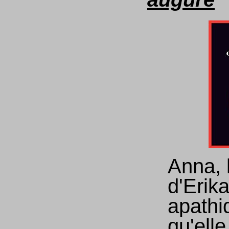
Anna, 
d'Erik
apathi
qu'elle