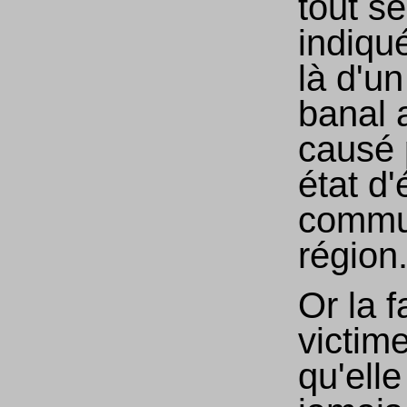
tout s
indiqué
là d'un
banal 
causé 
état d'
commu
région
Or la f
victime
qu'elle