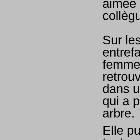
aimée 
collèg
Sur le
entrefa
femme
retrou
dans u
qui a 
arbre.
Elle pu