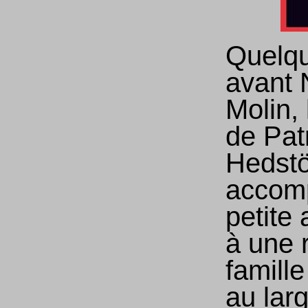
Quelqu
avant 
Molin, 
de Pat
Hedst
accom
petite 
à une 
famille
au lar