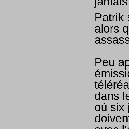
jamais
Patrik
alors q
assass
Peu ap
émissi
téléréa
dans l
où six
doiven