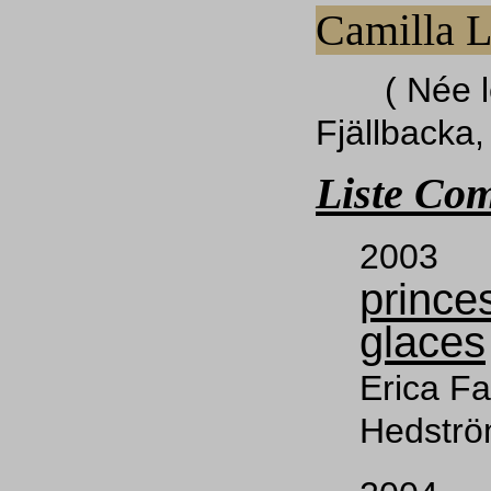
Camilla
( Née le 
Fjällbacka,
Liste Com
200
prince
glaces
Erica Fa
Hedströ