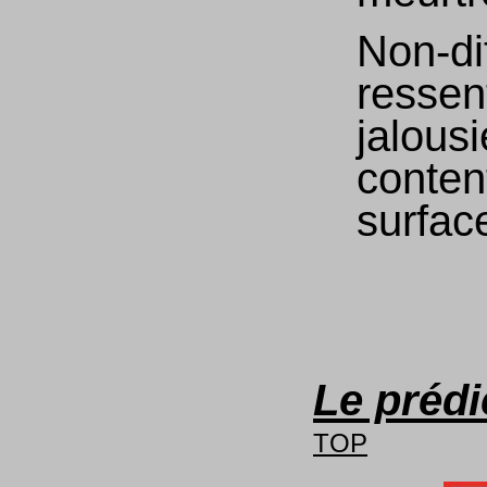
Non-di
ressen
jalousi
conten
surfac
Le prédi
TOP