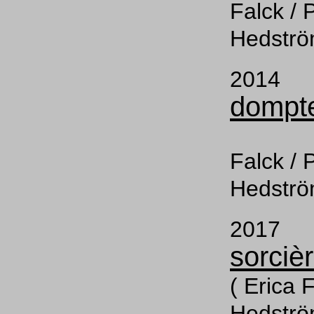
Falck / P
Hedströ
201
dompte
( E
Falck / P
Hedströ
201
sorciè
( Erica F
Hedströ