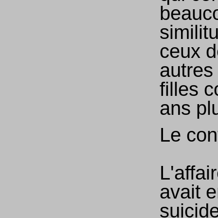
beauc
simili
ceux d
autres
filles 
ans pl
Le con
L'affai
avait e
suicid