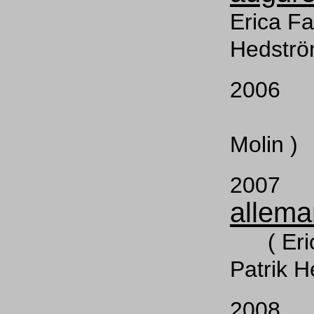
Erica Fa
Hedströ
200
( M
Molin )
200
allem
( Erica
Patrik H
200