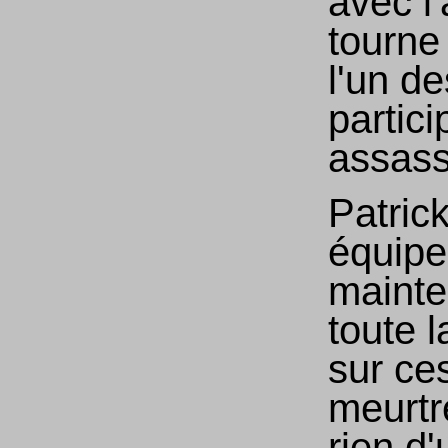
avec l'
tourne
l'un de
partici
assass
Patric
équipe
mainte
toute l
sur ce
meurtr
rien d