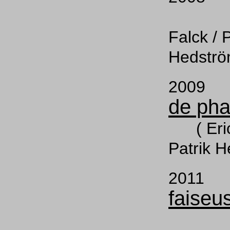
( E
Falck / P
Hedströ
200
de pha
( Erica
Patrik H
201
faiseu
( E