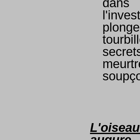
dans
l'invest
plonge
tourbil
secrets
meurtr
soupço
L'oisea
augure