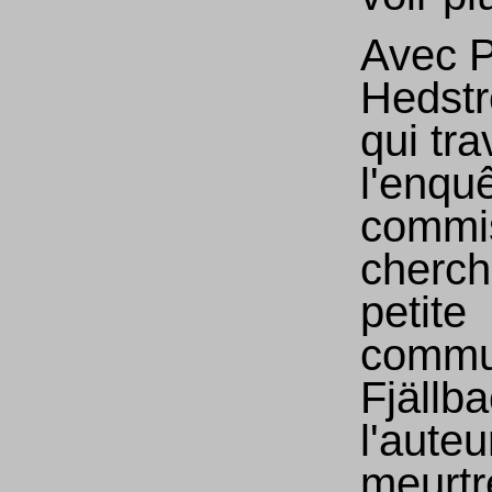
Avec P
Hedstr
qui tra
l'enqu
commis
cherch
petite
commu
Fjällb
l'auteu
meurtr