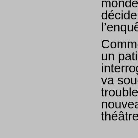
monde 
décide
l’enqu
Comme
un pat
interr
va sou
troubl
nouve
théât