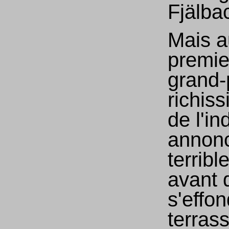
Fjälba
Mais a
premie
grand-
richis
de l'in
annon
terribl
avant 
s'effon
terras