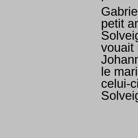
Gabriel
petit a
Solvei
vouait
Johann
le mar
celui-c
Solvei