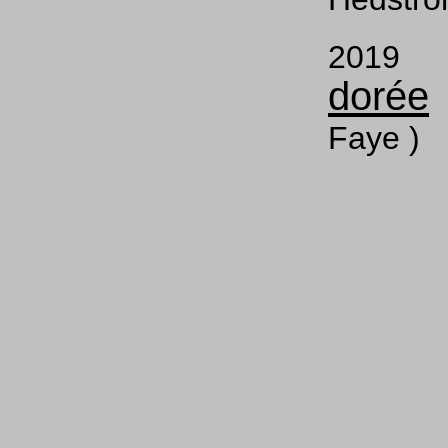
201
dorée
Faye )