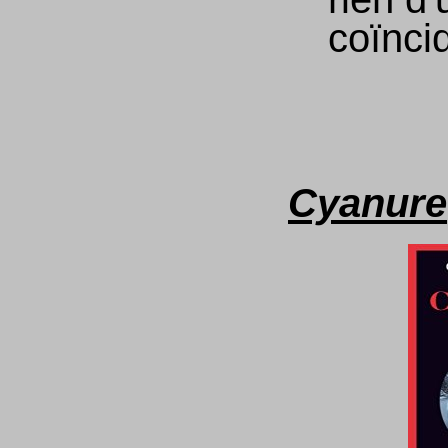
coïnci
Cyanure