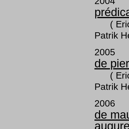
200
prédic
( Erica
Patrik H
200
de pie
( Erica
Patrik H
200
de ma
augur