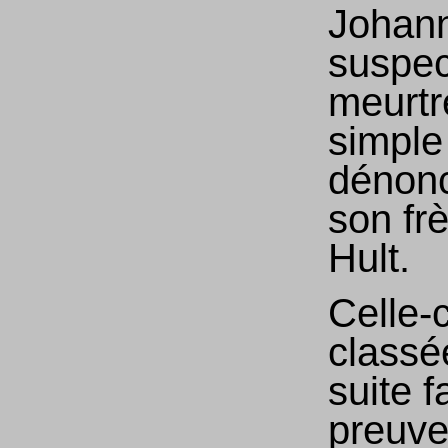
Johann
suspec
meurtr
simple
dénonc
son fr
Hult.
Celle-c
classé
suite f
preuve