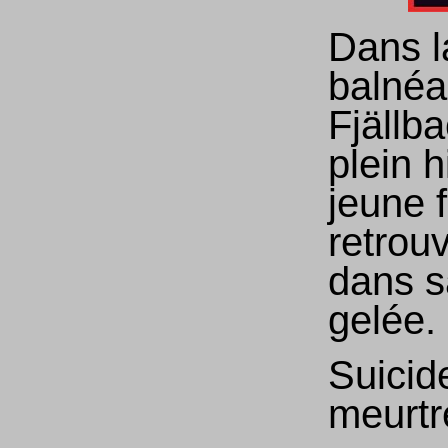
Dans la
balnéa
Fjällb
plein h
jeune 
retrou
dans s
gelée.
Suicid
meurtr