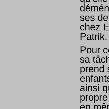
démén
ses de
chez E
Patrik
Pour c
sa tâc
prend 
enfant
ainsi 
propre 
en mê