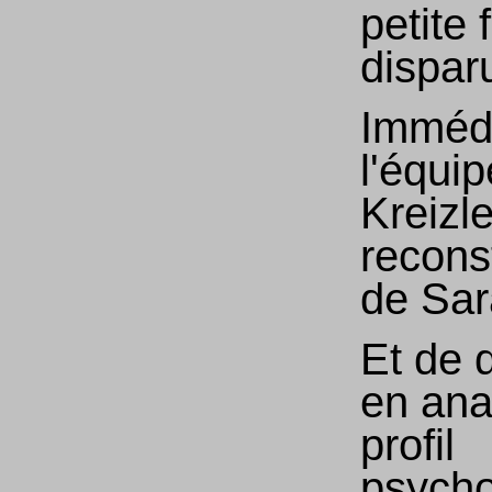
petite f
dispar
Imméd
l'équi
Kreizle
recons
de Sar
Et de 
en ana
profil
psycho