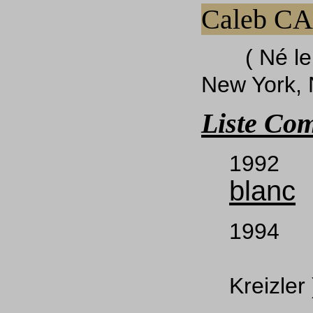
Caleb C
( Né le 2
New York, 
Liste Com
199
blanc
199
( L
Kreizler 