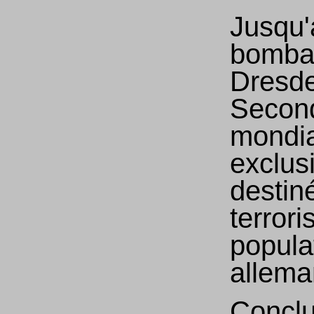
Jusqu'
bomba
Dresde
Secon
mondia
exclus
destin
terrori
popula
allema
Conclu