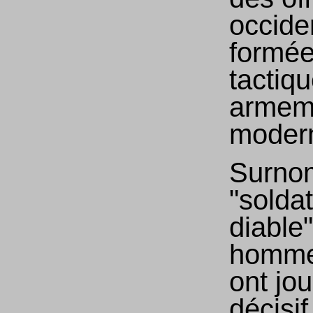
occide
formée
tactiq
armem
moder
Surno
"solda
diable"
homme
ont jou
décisi