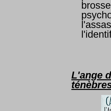
brosser
psycho
l'assas
l'identi
L'ange 
ténèbre