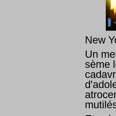
New Yo
Un meu
sème l
cadav
d'adol
atroce
mutilés