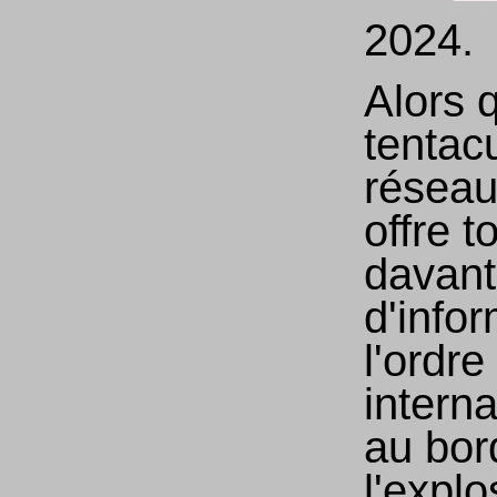
2024.
Alors 
tentacu
réseau
offre t
davan
d'infor
l'ordre
interna
au bor
l'explo