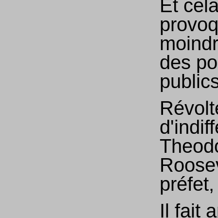
Et cel
provoq
moindr
des po
publics
Révolt
d'indif
Theod
Roosev
préfet,
Il fait