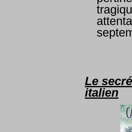
tragiq
attent
septe
Le secré
italien