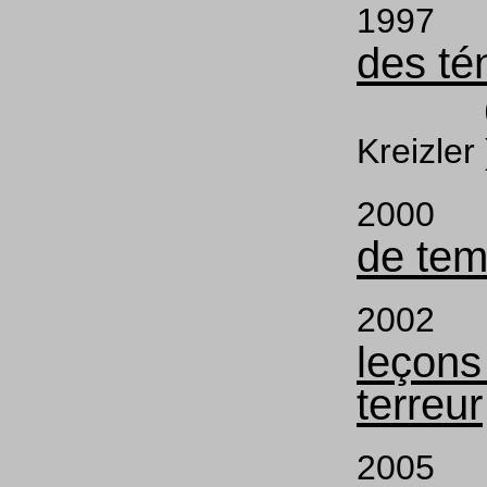
199
des té
( L
Kreizler 
200
de te
200
leçons
terreur
200