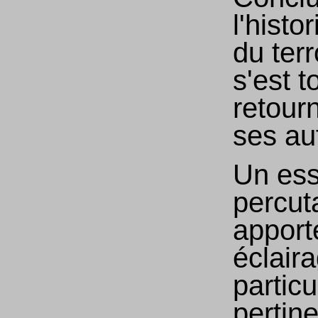
l'histo
du ter
s'est t
retour
ses au
Un ess
percuta
apport
éclair
partic
pertine