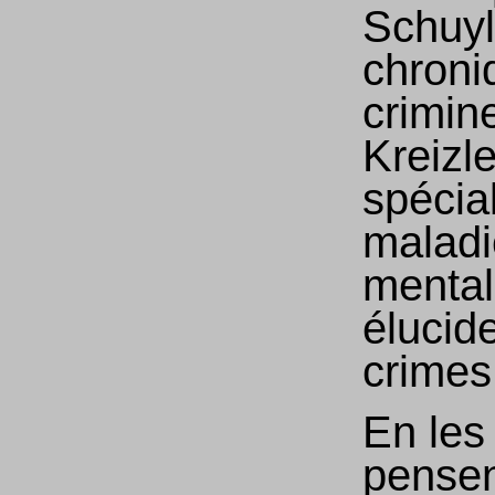
Schuyl
chroni
crimine
Kreizle
spécia
maladi
mental
élucid
crimes
En les 
pensen