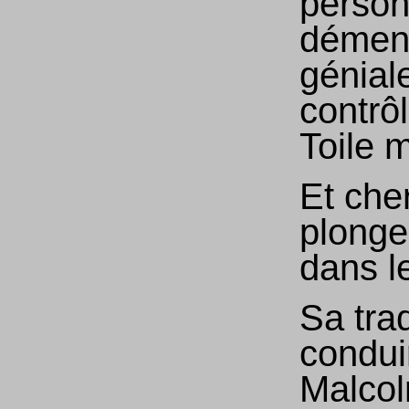
person
démen
géniale
contrôl
Toile 
Et che
plonge
dans l
Sa tra
condui
Malco