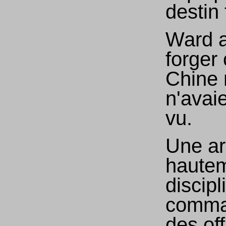
destin
Ward a
forger 
Chine 
n'avai
vu.
Une a
haute
discipl
comma
des off