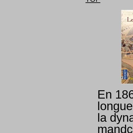
En 186
longue
la dyn
mandc