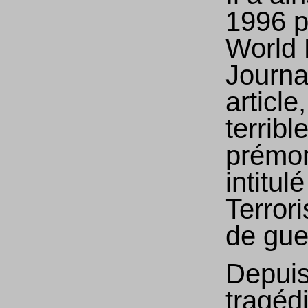
1996 p
World 
Journa
article,
terrib
prémon
intitulé
Terror
de gue
Depuis
tragéd