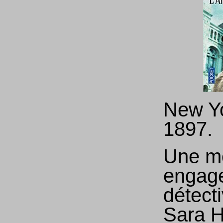
New Yo
1897.
Une mè
engage
détect
Sara H