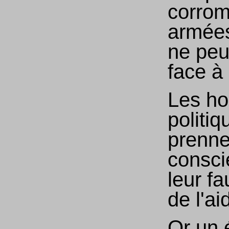
corrom
armées
ne peu
face à
Les h
politiq
prenne
consci
leur fa
de l'ai
Or un 