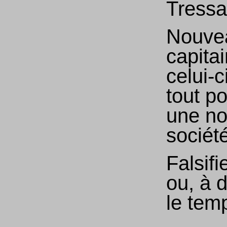
Tressa
Nouve
capita
celui-c
tout p
une no
société
Falsifie
ou, à d
le tem