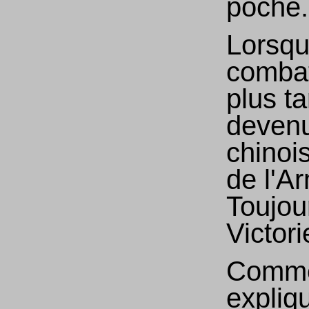
poche
Lorsqu
combat
plus ta
devenu
chinoi
de l'A
Toujou
Victor
Comm
expliq