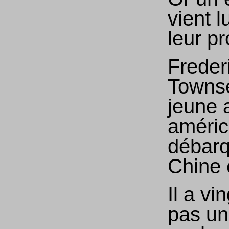
vient 
leur p
Freder
Towns
jeune 
améric
débar
Chine 
Il a vi
pas un