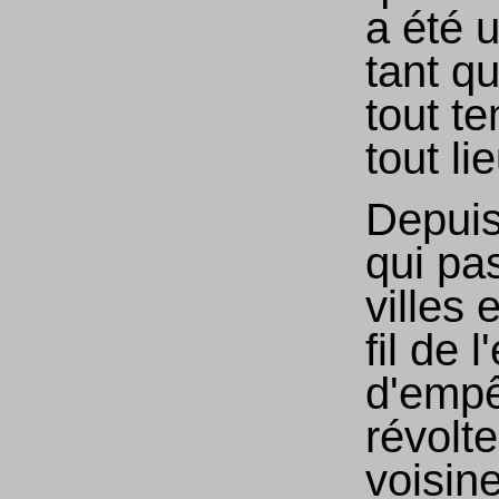
a été u
tant q
tout t
tout lie
Depuis
qui pa
villes 
fil de 
d'empê
révolte
voisin