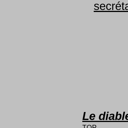
secréta
Le diabl
TOP