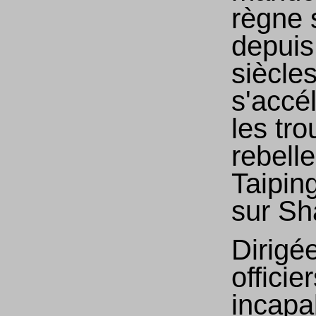
règne 
depuis
siècle
s'accé
les tr
rebell
Taipin
sur Sh
Dirigé
officie
incapa