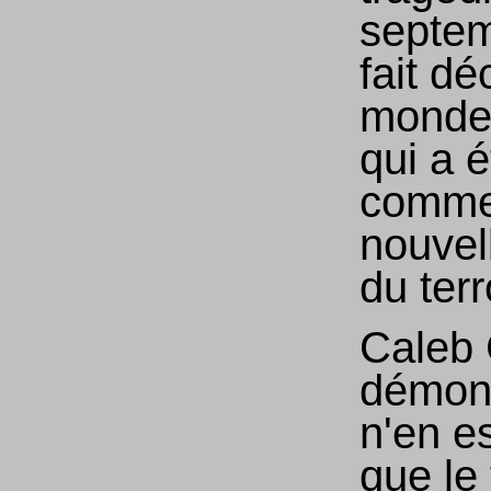
septem
fait dé
monde 
qui a 
comme
nouvel
du ter
Caleb 
démontr
n'en es
que le