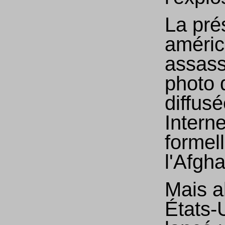
La pré
améric
assass
photo 
diffusé
Intern
formel
l'Afgh
Mais a
États-