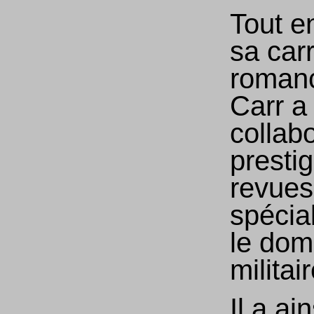
Tout e
sa car
romanc
Carr a
collab
presti
revues
spécia
le dom
militair
Il a ai